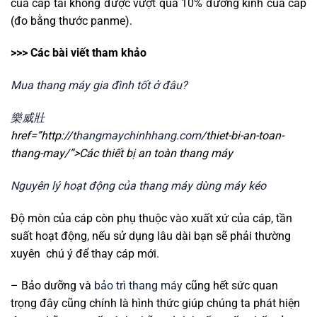
của cáp tải không được vượt quá 10% đường kính của cáp
(đo bằng thước panme).
>>> Các bài viết tham khảo
Mua thang máy gia đình tốt ở đâu?
樂威壯
href=”http://
thangmaychinhhang.com
/thiet-bi-an-toan-
thang-may/”>Các thiết bị an toàn thang máy
Nguyên lý hoạt động của thang máy dùng máy kéo
Độ mòn của cáp còn phụ thuộc vào xuất xứ của cáp, tần
suất hoạt động, nếu sử dụng lâu dài bạn sẽ phải thường
xuyên chú ý để thay cáp mới.
– Bảo dưỡng và
bảo trì thang máy
cũng hết sức quan
trọng đây cũng chính là hình thức giúp chúng ta phát hiện