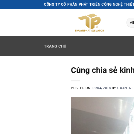
Skip
CÔNG TY CỔ PHẦN PHÁT TRIỂN CÔNG NGHỆ THIẾ
to
content
TRANG CHỦ
Cùng chia sẻ kin
POSTED ON
18/04/2018
BY
QUANTRI