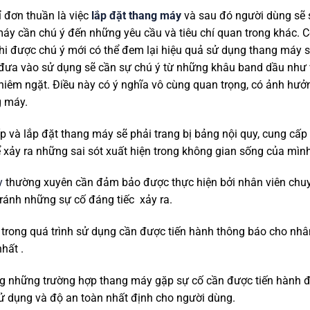
 đơn thuần là việc
lắp đặt thang máy
và sau đó người dùng sẽ s
áy cần chú ý đến những yêu cầu và tiêu chí quan trong khác. Có
hi được chú ý mới có thể đem lại hiệu quả sử dụng thang máy sa
đưa vào sử dụng sẽ cần sự chú ý từ những khâu band dầu như v
iêm ngặt. Điều này có ý nghĩa vô cùng quan trọng, có ảnh hưởng
g máy.
 và lắp đặt thang máy sẽ phải trang bị bảng nội quy, cung cấp 
xảy ra những sai sót xuất hiện trong không gian sống của mình
y
thường xuyên cần đảm bảo được thực hiện bởi nhân viên chu
tránh những sự cố đáng tiếc xảy ra.
trong quá trình sử dụng cần được tiến hành thông báo cho nhân
hất .
g những trường hợp thang máy gặp sự cố cần được tiến hành đú
sử dụng và độ an toàn nhất định cho người dùng.