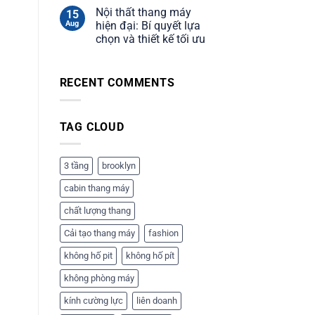
máy
Nội thất thang máy
15
liên
Aug
hiện đại: Bí quyết lựa
doanh:
chọn và thiết kế tối ưu
Báo
giá
và
tư
RECENT COMMENTS
vấn
chi
tiết
TAG CLOUD
3 tầng
brooklyn
cabin thang máy
chất lượng thang
Cải tạo thang máy
fashion
không hố pit
không hố pít
không phòng máy
kính cường lực
liên doanh