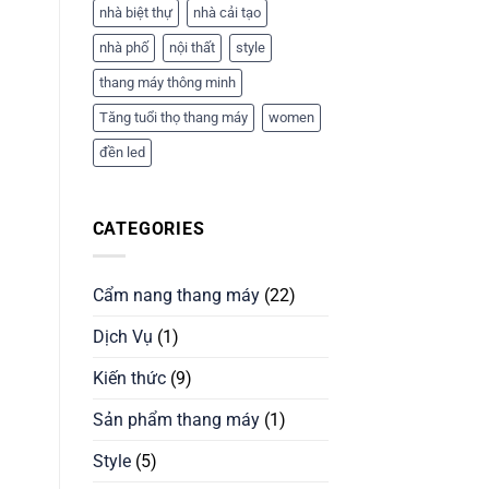
nhà biệt thự
nhà cải tạo
nhà phố
nội thất
style
thang máy thông minh
Tăng tuổi thọ thang máy
women
đền led
CATEGORIES
Cẩm nang thang máy
(22)
Dịch Vụ
(1)
Kiến thức
(9)
Sản phẩm thang máy
(1)
Style
(5)