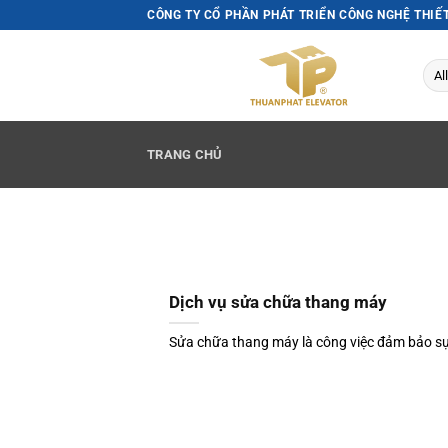
Skip
CÔNG TY CỔ PHẦN PHÁT TRIỂN CÔNG NGHỆ THIẾ
to
content
TRANG CHỦ
Dịch vụ sửa chữa thang máy
Sửa chữa thang máy là công việc đảm bảo sự 