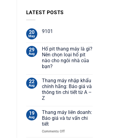
LATEST POSTS
9101
20
May
Hố pit thang máy là gì?
29
Aug
Nên chọn loại hố pit
nào cho ngôi nhà của
bạn?
Thang máy nhập khẩu
22
Aug
chính hãng: Báo giá và
thông tin chi tiết từ A –
Z
Thang máy liên doanh:
19
Aug
Báo giá và tư vấn chi
tiết
on
Comments Off
Thang