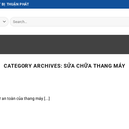
T BỊ THUẬN PHÁT
Search
for:
CATEGORY ARCHIVES:
SỬA CHỮA THANG MÁY
an toàn của thang máy [...]