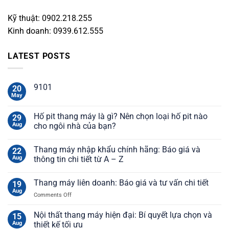
Kỹ thuật: 0902.218.255
Kinh doanh: 0939.612.555
LATEST POSTS
9101
20
May
Hố pit thang máy là gì? Nên chọn loại hố pit nào
29
Aug
cho ngôi nhà của bạn?
Thang máy nhập khẩu chính hãng: Báo giá và
22
Aug
thông tin chi tiết từ A – Z
Thang máy liên doanh: Báo giá và tư vấn chi tiết
19
Aug
on
Comments Off
Thang
máy
Nội thất thang máy hiện đại: Bí quyết lựa chọn và
15
liên
Aug
thiết kế tối ưu