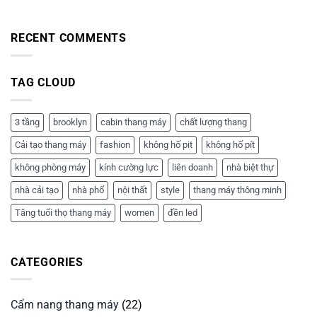
doanh:
Báo
giá
RECENT COMMENTS
và
tư
vấn
chi
TAG CLOUD
tiết
3 tầng
brooklyn
cabin thang máy
chất lượng thang
Cải tạo thang máy
fashion
không hố pit
không hố pít
không phòng máy
kính cường lực
liên doanh
nhà biệt thự
nhà cải tạo
nhà phố
nội thất
style
thang máy thông minh
Tăng tuổi thọ thang máy
women
đền led
CATEGORIES
Cẩm nang thang máy
(22)