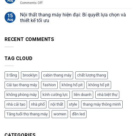
Aug
on
Comments Off
Thang
máy
Nội thất thang máy hiện đại: Bí quyết lựa chọn và
15
liên
Aug
thiết kế tối ưu
doanh:
Báo
giá
RECENT COMMENTS
và
tư
vấn
chi
TAG CLOUD
tiết
3 tầng
brooklyn
cabin thang máy
chất lượng thang
Cải tạo thang máy
fashion
không hố pit
không hố pít
không phòng máy
kính cường lực
liên doanh
nhà biệt thự
nhà cải tạo
nhà phố
nội thất
style
thang máy thông minh
Tăng tuổi thọ thang máy
women
đền led
CATEGORIES