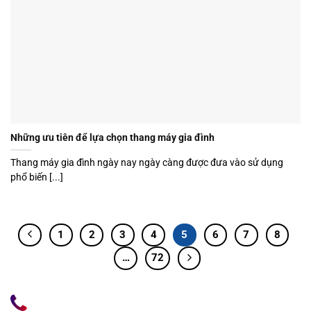
Những ưu tiên để lựa chọn thang máy gia đình
Thang máy gia đình ngày nay ngày càng được đưa vào sử dụng
phổ biến [...]
1
2
3
4
5
6
7
8
…
72