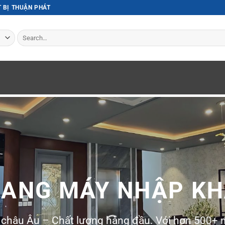
T BỊ THUẬN PHÁT
Search
for:
ANG MÁY NHẬP K
 châu Âu – Chất lượng hàng đầu. Với hơn 500+ 