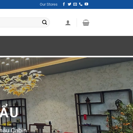
Our Stores
HẨU
mẫu Cabin