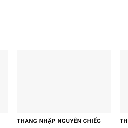
 KHẨU HAS
THANG MÁY
Xuất xứ:
Trung Quốc
Thương hiệu:
Franz Homelift
)
Loại thang:
Thang máy gia đìn
ẾT
XEM
THANG NHẬP NGUYÊN CHIẾC
TH