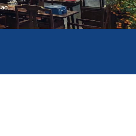
cao.
ận Phát