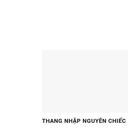
THANG MÁY NHẬP
Xuất xứ:
Thổ Nhĩ Kỳ
Thương hiệu:
HAS Assansor
Loại thang:
Thang máy gia đình
(Homelift
XEM THÊM CHI TI
THANG NHẬP NGUYÊN CHIẾC