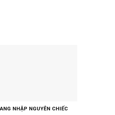
 NHẬP KHẨU FRANZ
h (Homelift)
 THÊM CHI TIẾT
ANG NHẬP NGUYÊN CHIẾC